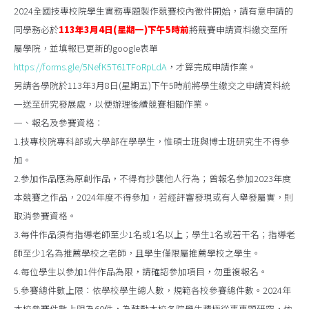
2024全國技專校院學生實務專題製作競賽校內徵件開始，請有意申請的
同學務必於
113年3月4日(星期一)下午5時前
將競賽申請資料繳交至所
屬學院，並填報已更新的google表單
https://forms.gle/5NefK5T61TFoRpLdA
，才算完成申請作業。
另請各學院於113年3月8日(星期五)下午5時前將學生繳交之申請資料統
一送至研究發展處，以便辦理後續競賽相關作業。
一、報名及參賽資格：
1.技專校院專科部或大學部在學學生，惟碩士班與博士班研究生不得參
加。
2.參加作品應為原創作品，不得有抄襲他人行為；曾報名參加2023年度
本競賽之作品，2024年度不得參加，若經評審發現或有人舉發屬實，則
取消參賽資格。
3.每件作品須有指導老師至少1名或1名以上；學生1名或若干名；指導老
師至少1名為推薦學校之老師，且學生僅限屬推薦學校之學生。
4.每位學生以參加1件作品為限，請確認參加項目，勿重複報名。
5.參賽總件數上限：依學校學生總人數，規範各校參賽總件數。2024年
本校參賽件數上限為60件，為鼓勵本校各院學生積極從事專題研究，依