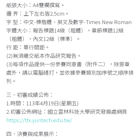
紙張大小：A4雙欄撰寫。
邊 界：上下左右皆2.5cm。
字 型：中文-標楷體、英文及數字-Times New Roman
字體大小：報告標題14級（粗體），章節標題12級
（粗體），內文12級（標準）。
行 距：單行間距。
(2)無須繳交紙本作品研究報告。
(3)每項作品提供一份參賽同意書（附件二），除簽章
處外，請以電腦繕打，並依據參賽類別加序號之順序排
列。
三、初審成績公佈：
1.時間：113年4月19日(星期五)
2.初審公佈網址：國立雲林科技大學研究發展處網頁
https://ttx.yuntech.edu.tw/
四、決賽與成果展示：