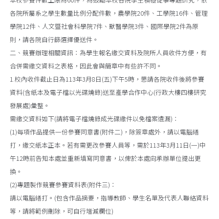
各院所屬系之學生數量比例分配件數，農學院20件、工學院16件、管理
學院12件、人文暨社會科學院7件、獸醫學院3件、國際學院2件為原
則，請各院自行篩選擇優送件。
二、競賽辦理相關資訊：為學生報名繳交資料及院所人員收件方便，有
合併需繳交資料之表格，因此會與簡章中有些許不同。
1.校內收件截止日為113年3月8日(五)下午5時，懇請各院收件後將參賽
資料(含紙本及電子檔以光碟燒錄)送至產學合作中心(行政大樓四樓研究
發展處)彙整。
需繳交資料如下(請將電子檔燒錄成光碟繳件以免檔案遺漏)：
(1)每項作品提供一份參賽同意書(附件二)，除簽章處外，請以電腦繕
打，繳交紙本正本。若有需更改參賽人員等，需於113年3月11日(一)中
午12時前告知本處並重新填寫同意書，以俾於本處向承辦單位提出更
換。
(2)專題製作競賽參賽資料表(附件三)：
請以電腦繕打。(包含作品摘要，指導教師、學生名單及代表人聯絡資料
等，請將範例刪除，可自行增減欄位)