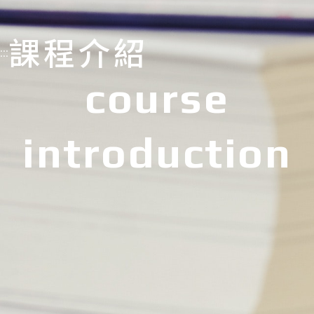
課程介紹
:::
course
introduction