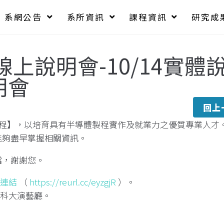
系網公告
系所資訊
課程資訊
研究成
線上說明會-10/14實體
明會
回上
學程】，以培育具有半導體製程實作及就業力之優質專業人才
能夠盡早掌握相關資訊。
檔，謝謝您。
連結
（
https://reurl.cc/eyzgjR
）。
科大演藝廳。