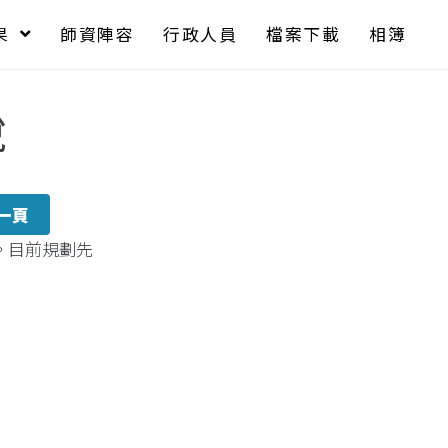
果
師資陣容
行政人員
檔案下載
相簿
說
一頁
。目前規劃先