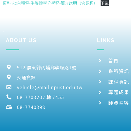
屏科大x台積電-半導體學分學程-簡介說明（含課程）
下載
:::
ABOUT US
LINKS
首頁
912 屏東縣內埔鄉學府路1號
系所資訊
交通資訊
課程資訊
vehicle@mail.npust.edu.tw
專題成果
08-7703202 轉 7455
師資陣容
08-7740398