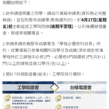
相關說明如下：
1.欲申請證明書之同學，請自行填寫申請表(資料務必完整
無誤)，並佐附歷年成績單(教務處列印)，於
6
月
27
日
(
星期
五
)
前
主動逕送工學院院辦
(
逾期不受理
)
，以利後續辦理審
查、發證等相關事宜。
2.申請表請依據歷年成績單及「學程必選修科目表」所
列，詳實填寫已修畢相關科目學分及成績(須依規定修滿
學程所訂之課程中必修2門、必選修6門與選修3門(共計11
門)以上的課程並達32學分(含)以上)。
3.預計7月領取證書(紙本)，工學院另行通知。