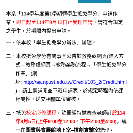
本系「
114
學年度第
1
學期轉學生抵免學分」申請作
業，
即日起至
114
年
9
月
12
日止受理申請
，
請符合規定
之學生，於期限內提出申請。
一、依本校「學生抵免學分辦法」辦理。
二、本校抵免學分有關事宜公告於教務處網頁
(
進入方
式
→
教務處網頁
→
教務業務流程
→
「學生抵免學分
作業」
(
網
址
:
http://aa.npust.edu.tw/Credit/103_2/Credit.html
)
，請上網詳閲並下載申請表，於規定時程內依課
程屬性，送交相關單位審核。
三、抵免
校定必修課程
，註冊組特邀審查老師訂
於
114
年
9
月
5
日
(
上午
9:00
至
12:00
，
下午
2:00
至
4:00)
，
統
一在
圖書與會展館地下室
–
拼創實驗室
辦理。